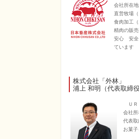
会社所在地
直営牧場（
食肉加工（
精肉の販売
安心 安全
ています
株式会社「外林」
浦上 和明（代表取締役会長
Ｕ
会社所
代表取
お菓子