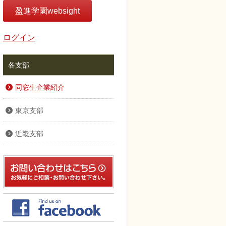
盈進学園websight
ログイン
各支部
同窓生企業紹介
東京支部
近畿支部