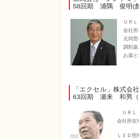
58回期 浦隅 俊明(創
ＵＲ
会社所
元同窓
調剤薬
お薬と
「エクセル」株式会
63回期 瀬来 和男
ＵＲ
会社所在
ＬＥＤ照