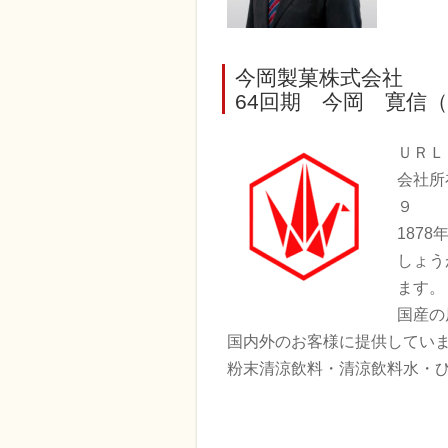
今岡製菓株式会社
64回期 今岡 寛信（代
ＵＲ
会社所
９
187
しょう
ます。
国産の
国内外のお客様に提供してい
粉末清涼飲料・清涼飲料水・