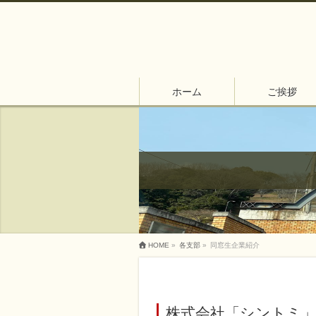
ホーム
ご挨拶
HOME
»
各支部
»
同窓生企業紹介
株式会社「シントミ