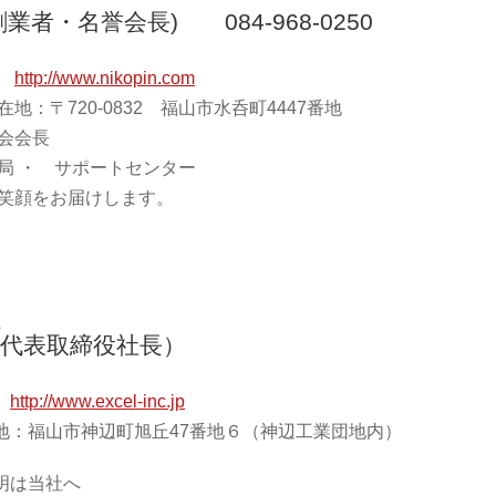
業者・名誉会長) 084-968-0250
Ｌ
http://www.nikopin.com
在地：〒720-0832 福山市水呑町4447番地
会会長
局 ・ サポートセンター
笑顔をお届けします。
社
（代表取締役社長）
Ｌ
http://www.excel-inc.jp
地：福山市神辺町旭丘47番地６（神辺工業団地内）
明は当社へ