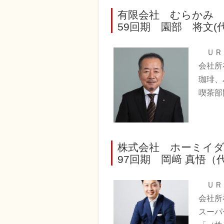
有限会社 むらかみ
59回期 園部 将文(代表
Ｕ
会社所
珈琲、
喫茶部
株式会社 ホーミイ
97回期 岡﨑 真悟（代表
Ｕ
会社所
スーパ