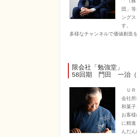
「（株
団」等
ングス
す。
多様なチャンネルで価値創造
限会社「勉強堂」
58回期 門田 一治（代
Ｕ
会社所
和菓子
お客様
に精進
んだん