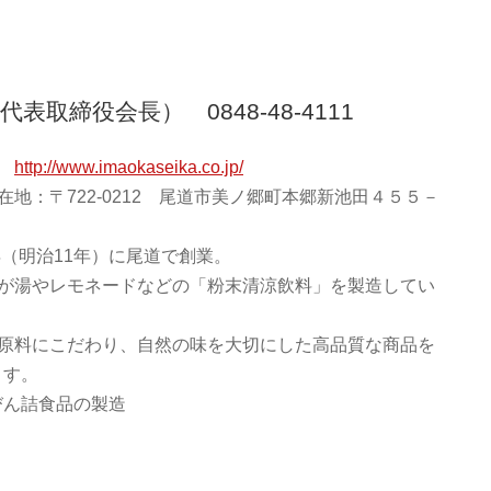
表取締役会長） 0848-48-4111
Ｌ
http://www.imaokaseika.co.jp/
在地：〒722-0212 尾道市美ノ郷町本郷新池田４５５－
8年（明治11年）に尾道で創業。
が湯やレモネードなどの「粉末清涼飲料」を製造してい
原料にこだわり、自然の味を大切にした高品質な商品を
ます。
びん詰食品の製造