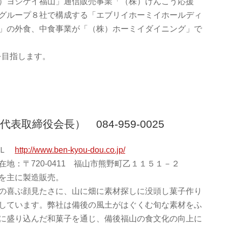
）ヨシケイ福山」通信販売事業「（株）けんこう応援
グループ８社で構成する「エブリイホーミイホールディ
」の外食、中食事業が「（株）ホーミイダイニング」で
を目指します。
表取締役会長） 084-959-0025
ＲＬ
http://www.ben-kyou-dou.co.jp/
在地：〒720-0411 福山市熊野町乙１１５１－２
を主に製造販売。
の喜ぶ顔見たさに、山に畑に素材探しに没頭し菓子作り
しています。弊社は備後の風土がはぐくむ旬な素材をふ
に盛り込んだ和菓子を通じ、備後福山の食文化の向上に