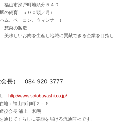
：福山市瀬戸町地頭分５４０
豚の飼育 ５００頭／月）
ハム、ベーコン、ウィンナー）
・惣菜の製造
 美味しいお肉を生産し地域に貢献できる企業を目指し
） 084-920-3777
ＲＬ
http://www.sotobayashi.co.jp/
在地：福山市卸町２－６
締役会長 浦上 和明
を通じてくらしに笑顔を届ける流通商社です。