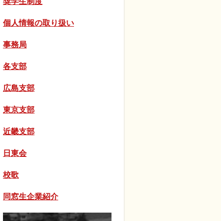
奨学生制度
個人情報の取り扱い
事務局
各支部
広島支部
東京支部
近畿支部
日東会
校歌
同窓生企業紹介
カ