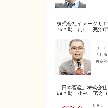
株式会社イメージサ
75回期 内山 完治(代表
ＵＲＬ ht
会社所
美容院
「日本畜産」株式会社
68回期 小林 茂之
ＵＲＬ